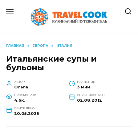
Перейти
к
содержанию
ГЛАВНАЯ
»
ЕВРОПА
»
ИТАЛИЯ
Итальянские супы и
бульоны
АВТОР
НА ЧТЕНИЕ
Ольга
3 мин
ПРОСМОТРОВ
ОПУБЛИКОВАНО
4.6к.
02.08.2012
ОБНОВЛЕНО
20.05.2025