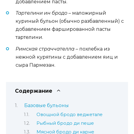
добавлением пасты.
Тартелини ин бродо
– маложирный
куриный бульон (обычно разбавленный) с
добавлением фаршированной пасты
тартелини.
Римская страччателла
– похлебка из
нежной курятины с добавлением яиц и
сыра Пармезан.
Содержание
Базовые бульоны
Овощной бродо веджетале
Рыбный бродо ди пеше
Мясной бродо ди карне